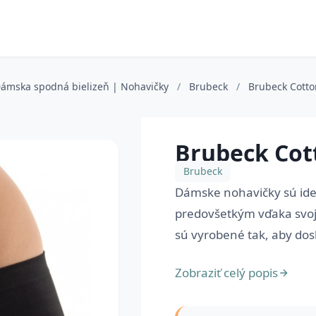
Dámska spodná bielizeň | Nohavičky
/
Brubeck
/
Brubeck Cotto
Brubeck Cott
Brubeck
Dámske nohavičky sú id
predovšetkým vďaka svoje
sú vyrobené tak, aby doslo
Zobraziť celý popis