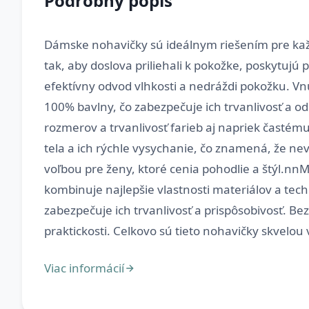
Podrobný popis
Dámske nohavičky sú ideálnym riešením pre kaž
tak, aby doslova priliehali k pokožke, poskytujú
efektívny odvod vlhkosti a nedráždi pokožku. Vnú
100% bavlny, čo zabezpečuje ich trvanlivosť a od
rozmerov a trvanlivosť farieb aj napriek časté
tela a ich rýchle vysychanie, čo znamená, že nev
voľbou pre ženy, ktoré cenia pohodlie a štýl.nn
kombinuje najlepšie vlastnosti materiálov a tec
zabezpečuje ich trvanlivosť a prispôsobivosť. Be