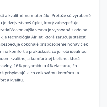
i a kvalitnému materiálu. Pretože sú vyrobené
u je dvojvrstvový úplet, ktorý zabezpečuje
atiaľ čo vonkajšia vrstva je vyrobená z odolnej
je technológia Air Jet, ktorá zaručuje stálosť
zabezpečuje dokonalé prispôsobenie nohavičiek
 na komfort a praktickosť, čo ju robí ideálnou
dom kvalitnej a komfortnej bielizne, ktorá
 bavlny, 16% polyamidu a 4% elastanu, čo
oré prispievajú k ich celkovému komfortu a