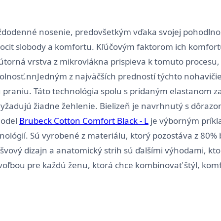
dodenné nosenie, predovšetkým vďaka svojej pohodlnost
 pocit slobody a komfortu. Kľúčovým faktorom ich komfort
torná vrstva z mikrovlákna prispieva k tomuto procesu, z
olnosť.nnJedným z najväčších predností týchto nohavičiek 
mu praniu. Táto technológia spolu s pridaným elastanom 
yžadujú žiadne žehlenie. Bielizeň je navrhnutý s dôrazom
Model
Brubeck Cotton Comfort Black - L
je výborným príkla
hnológií. Sú vyrobené z materiálu, ktorý pozostáva z 80%
zšvový dizajn a anatomický strih sú ďalšími výhodami, kt