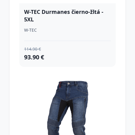
W-TEC Durmanes čierno-žltá -
5XL
W-TEC
114.90 €
93.90 €