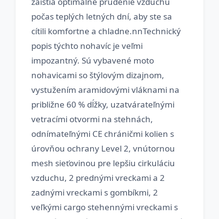
zaistia optimálne prúdenie vzduchu
počas teplých letných dní, aby ste sa
cítili komfortne a chladne.nnTechnický
popis týchto nohavíc je veľmi
impozantný. Sú vybavené moto
nohavicami so štýlovým dizajnom,
vystužením aramidovými vláknami na
približne 60 % dĺžky, uzatvárateľnými
vetracími otvormi na stehnách,
odnímateľnými CE chráničmi kolien s
úrovňou ochrany Level 2, vnútornou
mesh sieťovinou pre lepšiu cirkuláciu
vzduchu, 2 prednými vreckami a 2
zadnými vreckami s gombíkmi, 2
veľkými cargo stehennými vreckami s