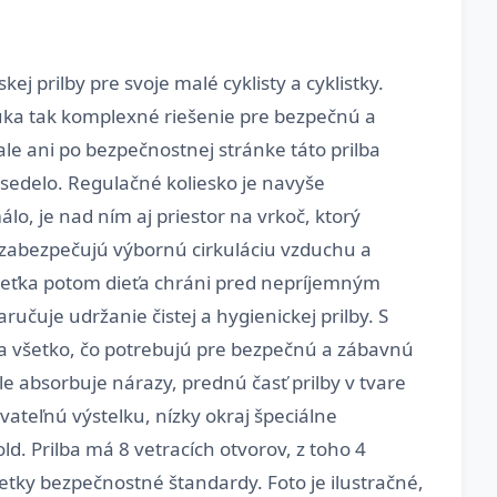
j prilby pre svoje malé cyklisty a cyklistky.
núka tak komplexné riešenie pre bezpečnú a
le ani po bezpečnostnej stránke táto prilba
 sedelo. Regulačné koliesko je navyše
lo, je nad ním aj priestor na vrkoč, ktorý
 zabezpečujú výbornú cirkuláciu vzduchu a
 sieťka potom dieťa chráni pred nepríjemným
čuje udržanie čistej a hygienickej prilby. S
a všetko, čo potrebujú pre bezpečnú a zábavnú
e absorbuje nárazy, prednú časť prilby v tvare
ateľnú výstelku, nízky okraj špeciálne
d. Prilba má 8 vetracích otvorov, z toho 4
všetky bezpečnostné štandardy. Foto je ilustračné,