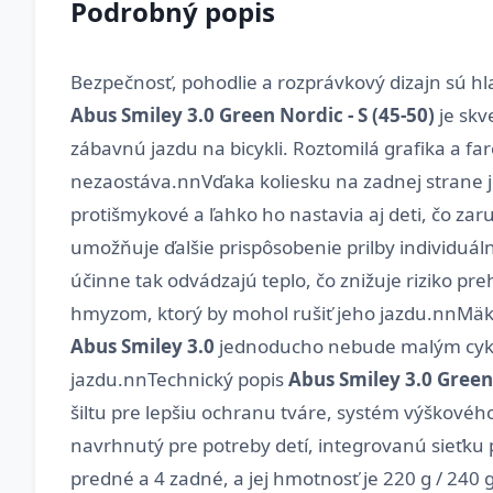
Podrobný popis
Bezpečnosť, pohodlie a rozprávkový dizajn sú hlav
Abus Smiley 3.0 Green Nordic - S (45-50)
je skv
zábavnú jazdu na bicykli. Roztomilá grafika a f
nezaostáva.nnVďaka koliesku na zadnej strane je
protišmykové a ľahko ho nastavia aj deti, čo zar
umožňuje ďalšie prispôsobenie prilby individuá
účinne tak odvádzajú teplo, čo znižuje riziko p
hmyzom, ktorý by mohol rušiť jeho jazdu.nnMäkkú 
Abus Smiley 3.0
jednoducho nebude malým cyklis
jazdu.nnTechnický popis
Abus Smiley 3.0 Green 
šiltu pre lepšiu ochranu tváre, systém výškovéh
navrhnutý pre potreby detí, integrovanú sieťku p
predné a 4 zadné, a jej hmotnosť je 220 g / 240 g