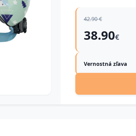
42.90 €
38.90
€
Vernostná zľava