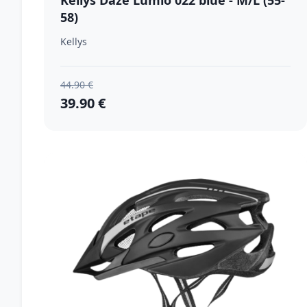
Kellys Daze Lumio 022 blue - M/L (55-
58)
Kellys
44.90 €
39.90 €