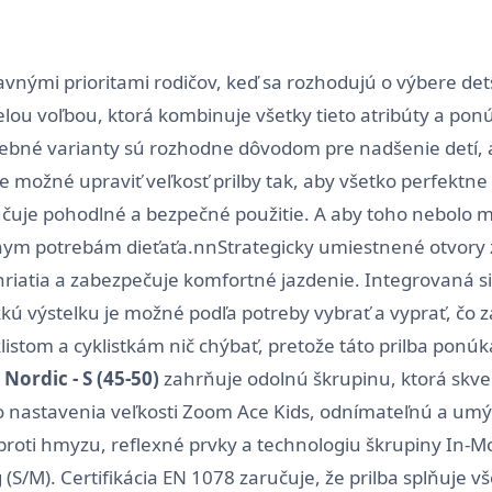
nými prioritami rodičov, keď sa rozhodujú o výbere detske
elou voľbou, ktorá kombinuje všetky tieto atribúty a po
arebné varianty sú rozhodne dôvodom pre nadšenie detí, a
 možné upraviť veľkosť prilby tak, aby všetko perfektne
učuje pohodlné a bezpečné použitie. A aby toho nebolo má
lnym potrebám dieťaťa.nnStrategicky umiestnené otvory
rehriatia a zabezpečuje komfortné jazdenie. Integrovaná
výstelku je možné podľa potreby vybrať a vyprať, čo zaru
tom a cyklistkám nič chýbať, pretože táto prilba ponúk
Nordic - S (45-50)
zahrňuje odolnú škrupinu, ktorá skvel
o nastavenia veľkosti Zoom Ace Kids, odnímateľnú a umýv
roti hmyzu, reflexné prvky a technologiu škrupiny In-Mol
 (S/M). Certifikácia EN 1078 zaručuje, že prilba splňuje 