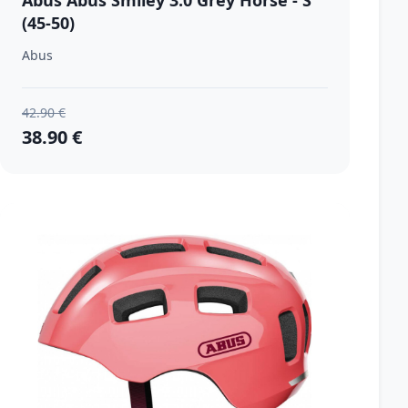
Abus Abus Smiley 3.0 Grey Horse - S
(45-50)
Abus
42.90 €
38.90 €