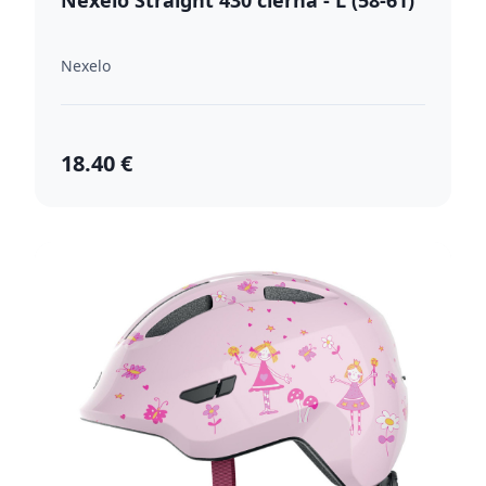
Nexelo Straight 430 čierna - L (58-61)
Nexelo
18.40 €