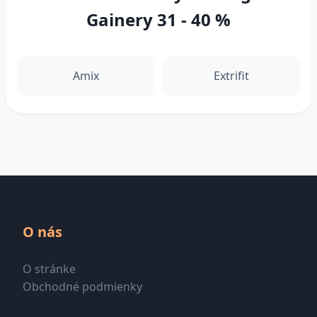
Gainery 31 - 40 %
Amix
Extrifit
O nás
O stránke
Obchodné podmienky