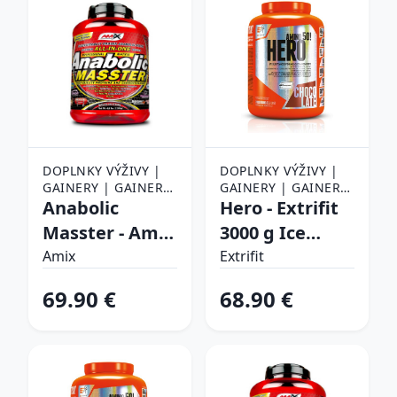
DOPLNKY VÝŽIVY |
DOPLNKY VÝŽIVY |
GAINERY | GAINERY
GAINERY | GAINERY
31 - 40 %
Anabolic
31 - 40 %
Hero - Extrifit
Masster - Amix
3000 g Ice
2200 g
Coffe
Amix
Extrifit
Čokoláda
69.90 €
68.90 €