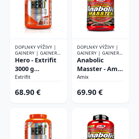
DOPLNKY VÝŽIVY |
DOPLNKY VÝŽIVY |
GAINERY | GAINERY
GAINERY | GAINERY
31 - 40 %
Hero - Extrifit
31 - 40 %
Anabolic
3000 g
Masster - Amix
Chocolate
2200 g Jahoda
Extrifit
Amix
68.90 €
69.90 €