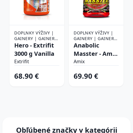
DOPLNKY VÝŽIVY |
DOPLNKY VÝŽIVY |
GAINERY | GAINERY
GAINERY | GAINERY
31 - 40 %
Hero - Extrifit
31 - 40 %
Anabolic
3000 g Vanilla
Masster - Amix
2200 g Vanilka
Extrifit
Amix
68.90 €
69.90 €
Obľúbené značky v kategórii