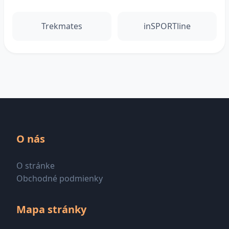
Trekmates
inSPORTline
O nás
O stránke
Obchodné podmienky
Mapa stránky