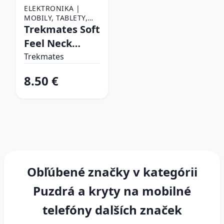
ELEKTRONIKA |
MOBILY, TABLETY,
NOSITEĽNÁ
Trekmates Soft
ELEKTRONIKA |
Feel Neck
PRÍSLUŠENSTVO K
Pouch
MOBILOM | PUZDRÁ,
Trekmates
SKLÁ, FÓLIE |
PUZDRÁ A KRYTY NA
8.50 €
MOBILNÉ TELEFÓNY
| PUZDRÁ A KRYTY
NA MOBILNÉ
TELEFÓNY DALŠÍCH
ZNAČEK
Obľúbené značky v kategórii
Puzdrá a kryty na mobilné
telefóny dalších značek