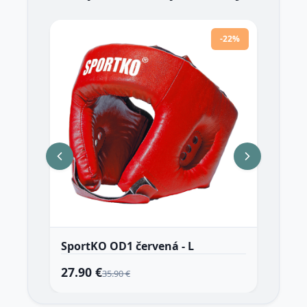
-22%
SportKO OD1 červená - L
Spo
27.90 €
42
35.90 €