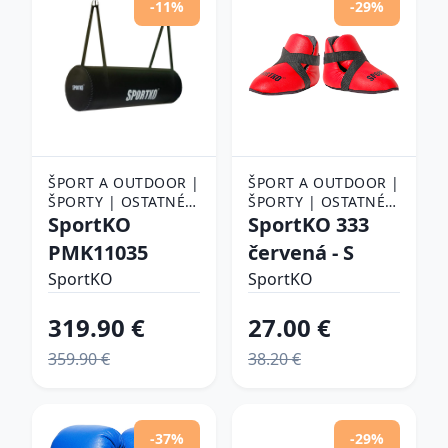
-11%
-29%
ŠPORT A OUTDOOR |
ŠPORT A OUTDOOR |
ŠPORTY | OSTATNÉ
ŠPORTY | OSTATNÉ
ŠPORTY | BOJOVÉ
SportKO
ŠPORTY | BOJOVÉ
SportKO 333
ŠPORTY | BOX |
ŠPORTY | BOX |
PMK11035
červená - S
BOXOVACIE VRECIA A
BOXERSKÉ
HRUŠKY
SportKO
CHRÁNIČE
SportKO
319.90 €
27.00 €
359.90 €
38.20 €
-37%
-29%