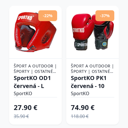
-22%
-37%
ŠPORT A OUTDOOR |
ŠPORT A OUTDOOR |
ŠPORTY | OSTATNÉ
ŠPORTY | OSTATNÉ
ŠPORTY | BOJOVÉ
SportKO OD1
ŠPORTY | BOJOVÉ
SportKO PK1
ŠPORTY | BOX |
ŠPORTY | BOX |
červená - L
červená - 10
BOXERSKÉ PRILBY
BOXERSKÉ RUKAVICE
SportKO
SportKO
27.90 €
74.90 €
35.90 €
118.00 €