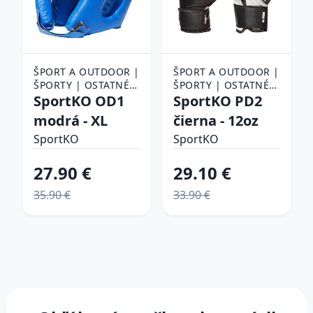
ŠPORT A OUTDOOR |
ŠPORT A OUTDOOR |
ŠPORTY | OSTATNÉ
ŠPORTY | OSTATNÉ
ŠPORTY | BOJOVÉ
SportKO OD1
ŠPORTY | BOJOVÉ
SportKO PD2
ŠPORTY | BOX |
ŠPORTY | BOX |
modrá - XL
čierna - 12oz
BOXERSKÉ PRILBY
BOXERSKÉ RUKAVICE
SportKO
SportKO
27.90 €
29.10 €
35.90 €
33.90 €