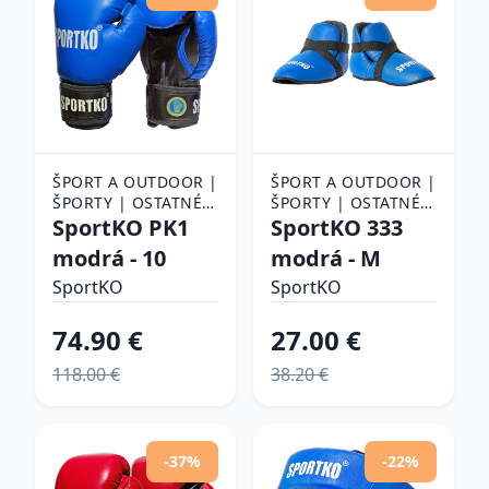
ŠPORT A OUTDOOR |
ŠPORT A OUTDOOR |
ŠPORTY | OSTATNÉ
ŠPORTY | OSTATNÉ
ŠPORTY | BOJOVÉ
SportKO PK1
ŠPORTY | BOJOVÉ
SportKO 333
ŠPORTY | BOX |
ŠPORTY | BOX |
modrá - 10
modrá - M
BOXERSKÉ RUKAVICE
BOXERSKÉ
SportKO
CHRÁNIČE
SportKO
74.90 €
27.00 €
118.00 €
38.20 €
-37%
-22%