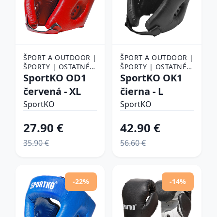
ŠPORT A OUTDOOR |
ŠPORT A OUTDOOR |
ŠPORTY | OSTATNÉ
ŠPORTY | OSTATNÉ
ŠPORTY | BOJOVÉ
SportKO OD1
ŠPORTY | BOJOVÉ
SportKO OK1
ŠPORTY | BOX |
ŠPORTY | BOX |
červená - XL
čierna - L
BOXERSKÉ PRILBY
BOXERSKÉ
SportKO
CHRÁNIČE
SportKO
27.90 €
42.90 €
35.90 €
56.60 €
-22%
-14%