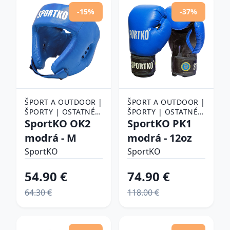
-15%
-37%
ŠPORT A OUTDOOR |
ŠPORT A OUTDOOR |
ŠPORTY | OSTATNÉ
ŠPORTY | OSTATNÉ
ŠPORTY | BOJOVÉ
SportKO OK2
ŠPORTY | BOJOVÉ
SportKO PK1
ŠPORTY | BOX |
ŠPORTY | BOX |
modrá - M
modrá - 12oz
BOXERSKÉ PRILBY
BOXERSKÉ RUKAVICE
SportKO
SportKO
54.90 €
74.90 €
64.30 €
118.00 €