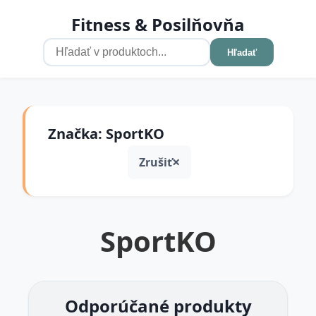
Fitness & Posilňovňa
Hľadať
Značka: SportKO
Zrušiť
SportKO
Odporúčané produkty