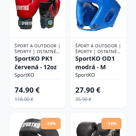
ŠPORT A OUTDOOR |
ŠPORT A OUTDOOR |
ŠPORTY | OSTATNÉ
ŠPORTY | OSTATNÉ
ŠPORTY | BOJOVÉ
SportKO PK1
ŠPORTY | BOJOVÉ
SportKO OD1
ŠPORTY | BOX |
ŠPORTY | BOX |
červená - 12oz
modrá - M
BOXERSKÉ RUKAVICE
BOXERSKÉ PRILBY
SportKO
SportKO
74.90 €
27.90 €
118.00 €
35.90 €
-24%
-14%