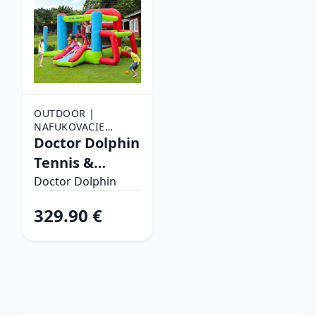
OUTDOOR |
NAFUKOVACIE
HRADY
Doctor Dolphin
Tennis &
Soccer 72013
Doctor Dolphin
329.90 €