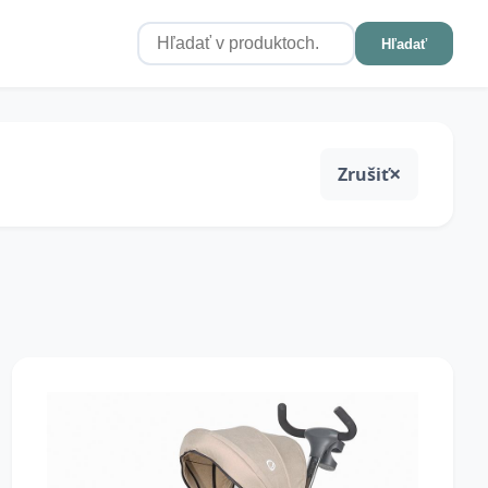
Hľadať
Zrušiť