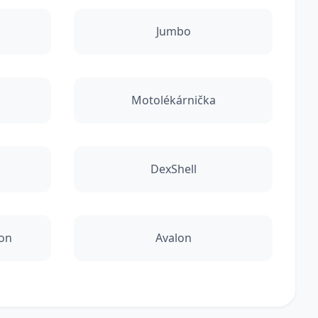
Jumbo
Motolékárnička
DexShell
ion
Avalon