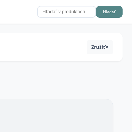
Hľadať
Zrušiť