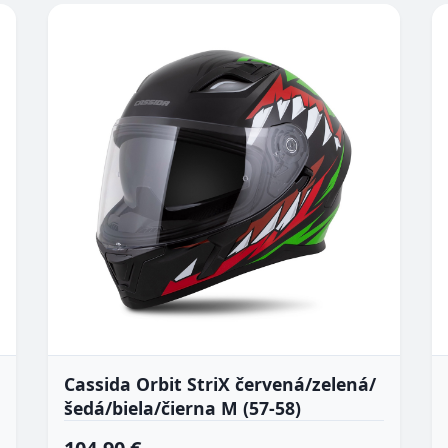
Cassida Orbit StriX červená/zelená/
šedá/biela/čierna M (57-58)