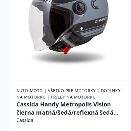
AUTO-MOTO | VŠETKO PRE MOTORKY | DOPLNKY
NA MOTORKU | PRILBY NA MOTORKU
Cassida Handy Metropolis Vision
čierna matná/šedá/reflexná šedá
XXL (61)
Cassida