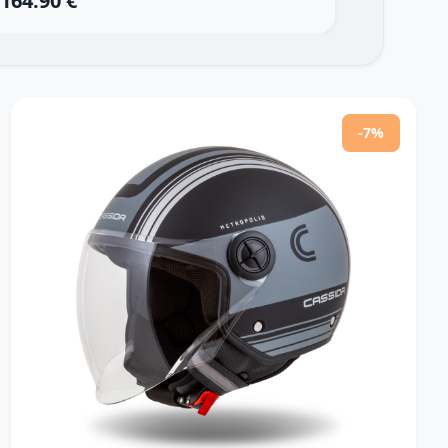
164.90 €
61.90 
-7%