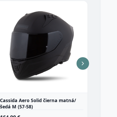
Cassida Aero Solid čierna matná/
Cassid
šedá M (57-58)
XL (60)